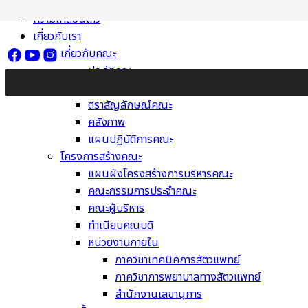
Skip
ความเคลื่อนไหว
to
เกี่ยวกับเรา
content
เกี่ยวกับคณะ
ประวัติคณะ
วิสัยทัศน์ พันธกิจ ค่านิยม
ตราสัญลักษณ์คณะ
คลังภาพ
แผนปฏิบัติการคณะ
โครงการสร้างคณะ
แผนผังโครงสร้างการบริหารคณะ
คณะกรรมการประจำคณะ
คณะผู้บริหาร
ทำเนียบคณบดี
หน่วยงานภายใน
ภาควิชาเทคนิคการสัตวแพทย์
ภาควิชาการพยาบาลทางสัตวแพทย์
สำนักงานเลขานุการ