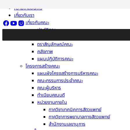
Skip
ความเคลื่อนไหว
to
เกี่ยวกับเรา
content
เกี่ยวกับคณะ
ประวัติคณะ
วิสัยทัศน์ พันธกิจ ค่านิยม
ตราสัญลักษณ์คณะ
คลังภาพ
แผนปฏิบัติการคณะ
โครงการสร้างคณะ
แผนผังโครงสร้างการบริหารคณะ
คณะกรรมการประจำคณะ
คณะผู้บริหาร
ทำเนียบคณบดี
หน่วยงานภายใน
ภาควิชาเทคนิคการสัตวแพทย์
ภาควิชาการพยาบาลทางสัตวแพทย์
สำนักงานเลขานุการ