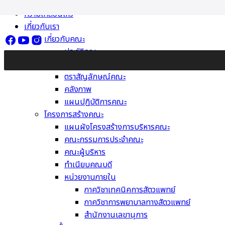
Skip
ความเคลื่อนไหว
to
เกี่ยวกับเรา
content
เกี่ยวกับคณะ
ประวัติคณะ
วิสัยทัศน์ พันธกิจ ค่านิยม
ตราสัญลักษณ์คณะ
คลังภาพ
แผนปฏิบัติการคณะ
โครงการสร้างคณะ
แผนผังโครงสร้างการบริหารคณะ
คณะกรรมการประจำคณะ
คณะผู้บริหาร
ทำเนียบคณบดี
หน่วยงานภายใน
ภาควิชาเทคนิคการสัตวแพทย์
ภาควิชาการพยาบาลทางสัตวแพทย์
สำนักงานเลขานุการ