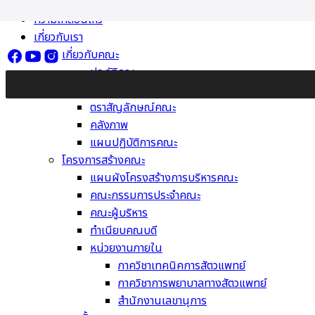
Skip
ความเคลื่อนไหว
to
เกี่ยวกับเรา
content
เกี่ยวกับคณะ
ประวัติคณะ
วิสัยทัศน์ พันธกิจ ค่านิยม
ตราสัญลักษณ์คณะ
คลังภาพ
แผนปฏิบัติการคณะ
โครงการสร้างคณะ
แผนผังโครงสร้างการบริหารคณะ
คณะกรรมการประจำคณะ
คณะผู้บริหาร
ทำเนียบคณบดี
หน่วยงานภายใน
ภาควิชาเทคนิคการสัตวแพทย์
ภาควิชาการพยาบาลทางสัตวแพทย์
สำนักงานเลขานุการ