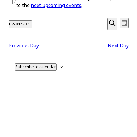
for
Notice
to the
next upcoming events
.
January
Even
Events
02/01/2025
2,
Day
View
Select
Search
Search
2025
date.
Navi
and
Previous Day
Next Day
Views
Subscribe to calendar
Navigati