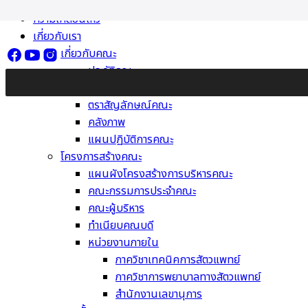
Skip
ความเคลื่อนไหว
to
เกี่ยวกับเรา
content
เกี่ยวกับคณะ
ประวัติคณะ
วิสัยทัศน์ พันธกิจ ค่านิยม
ตราสัญลักษณ์คณะ
คลังภาพ
แผนปฏิบัติการคณะ
โครงการสร้างคณะ
แผนผังโครงสร้างการบริหารคณะ
คณะกรรมการประจำคณะ
คณะผู้บริหาร
ทำเนียบคณบดี
หน่วยงานภายใน
ภาควิชาเทคนิคการสัตวแพทย์
ภาควิชาการพยาบาลทางสัตวแพทย์
สำนักงานเลขานุการ