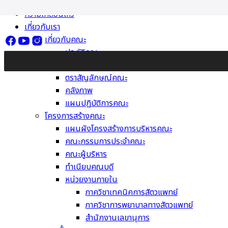
Skip
ความเคลื่อนไหว
to
เกี่ยวกับเรา
content
เกี่ยวกับคณะ
ประวัติคณะ
วิสัยทัศน์ พันธกิจ ค่านิยม
ตราสัญลักษณ์คณะ
คลังภาพ
แผนปฏิบัติการคณะ
โครงการสร้างคณะ
แผนผังโครงสร้างการบริหารคณะ
คณะกรรมการประจำคณะ
คณะผู้บริหาร
ทำเนียบคณบดี
หน่วยงานภายใน
ภาควิชาเทคนิคการสัตวแพทย์
ภาควิชาการพยาบาลทางสัตวแพทย์
สำนักงานเลขานุการ