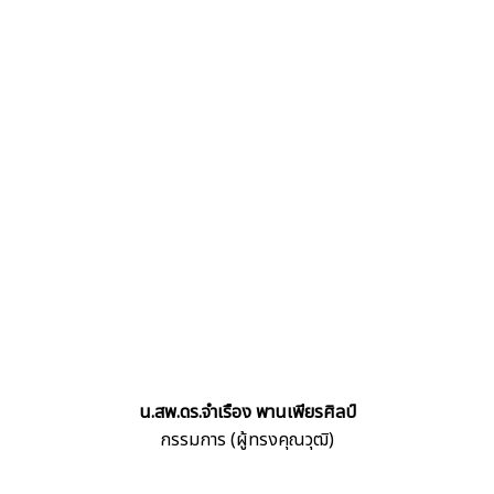
น.สพ.ดร.จำเรือง พานเพียรศิลป์
กรรมการ (ผู้ทรงคุณวุฒิ)