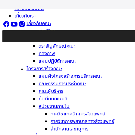
Skip
ความเคลื่อนไหว
to
เกี่ยวกับเรา
content
เกี่ยวกับคณะ
ประวัติคณะ
วิสัยทัศน์ พันธกิจ ค่านิยม
ตราสัญลักษณ์คณะ
คลังภาพ
แผนปฏิบัติการคณะ
โครงการสร้างคณะ
แผนผังโครงสร้างการบริหารคณะ
คณะกรรมการประจำคณะ
คณะผู้บริหาร
ทำเนียบคณบดี
หน่วยงานภายใน
ภาควิชาเทคนิคการสัตวแพทย์
ภาควิชาการพยาบาลทางสัตวแพทย์
สำนักงานเลขานุการ