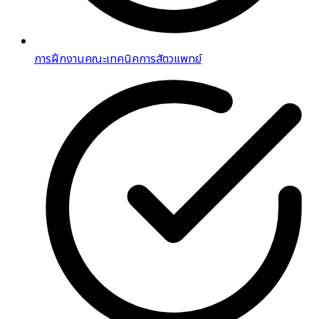
การฝึกงานคณะเทคนิคการสัตวแพทย์