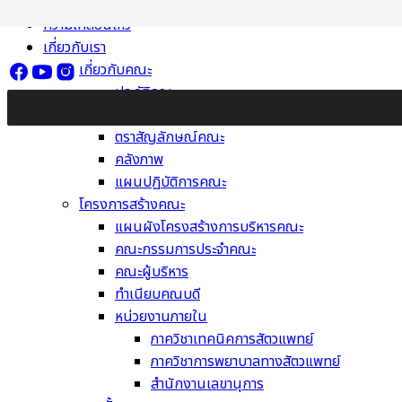
Skip
ความเคลื่อนไหว
to
เกี่ยวกับเรา
content
เกี่ยวกับคณะ
ประวัติคณะ
วิสัยทัศน์ พันธกิจ ค่านิยม
ตราสัญลักษณ์คณะ
คลังภาพ
แผนปฏิบัติการคณะ
โครงการสร้างคณะ
แผนผังโครงสร้างการบริหารคณะ
คณะกรรมการประจำคณะ
คณะผู้บริหาร
ทำเนียบคณบดี
หน่วยงานภายใน
ภาควิชาเทคนิคการสัตวแพทย์
ภาควิชาการพยาบาลทางสัตวแพทย์
สำนักงานเลขานุการ