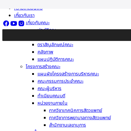
Skip
ความเคลื่อนไหว
to
เกี่ยวกับเรา
content
เกี่ยวกับคณะ
ประวัติคณะ
วิสัยทัศน์ พันธกิจ ค่านิยม
ตราสัญลักษณ์คณะ
คลังภาพ
แผนปฏิบัติการคณะ
โครงการสร้างคณะ
แผนผังโครงสร้างการบริหารคณะ
คณะกรรมการประจำคณะ
คณะผู้บริหาร
ทำเนียบคณบดี
หน่วยงานภายใน
ภาควิชาเทคนิคการสัตวแพทย์
ภาควิชาการพยาบาลทางสัตวแพทย์
สำนักงานเลขานุการ