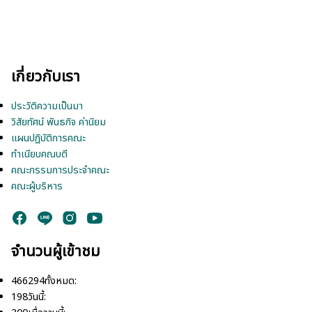
g
a
t
i
เกี่ยวกับเรา
o
ประวัติความเป็นมา
n
วิสัยทัศน์ พันธกิจ ค่านิยม
แผนปฏิบัติการคณะ
ทำเนียบคณบดี
คณะกรรมการประจำคณะ
คณะผู้บริหาร
จำนวนผู้เข้าชม
466294
ทั้งหมด:
198
วันนี้: